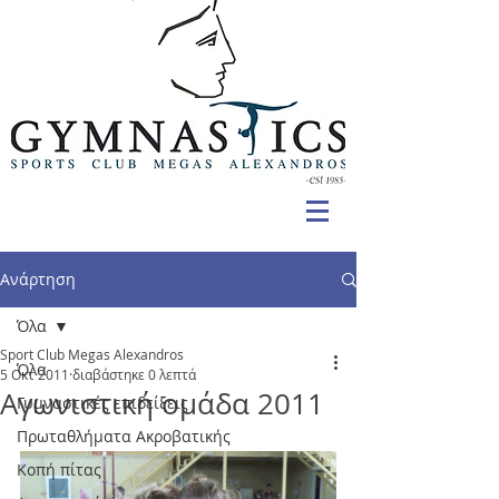
Ανάρτηση
Όλα
Sport Club Megas Alexandros
Όλα
5 Οκτ 2011
διαβάστηκε 0 λεπτά
Αγωνιστική ομάδα 2011
Γυμναστικές επιδείξεις
Πρωταθλήματα Ακροβατικής
Κοπή πίτας