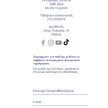
Οι Εγγραφές
γίνονται
κάθε μέρα
και όλο το χρόνο.
Τηλέφωνο επικοινωνίας
210-2933674.
Διεύθυνση
Αγίας Γλυκερίας 18
Γαλάτσι.
Συμπληρώστε το e-mail σας, αν θέλετε να
λαμβάνετε τα νέα μας μέσω ηλεκτρονικού
ταχυδρομείου.
Για τα μέλη του Συλλόγου, χρειάζεται το
Επώνυμο και Όνομα του αθλητή/τριας.