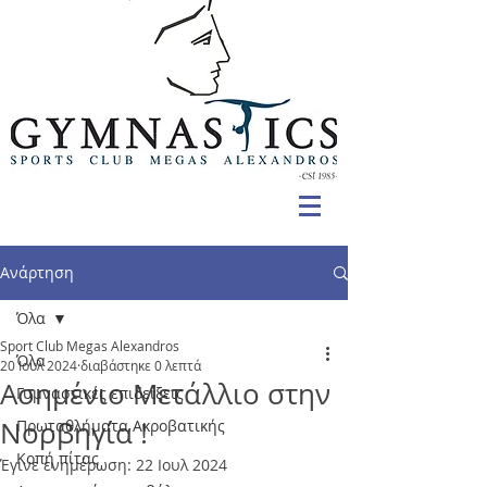
Ανάρτηση
Όλα
Sport Club Megas Alexandros
Όλα
20 Ιουλ 2024
διαβάστηκε 0 λεπτά
Ασημένιο Μετάλλιο στην
Γυμναστικές επιδείξεις
Νορβηγία !
Πρωταθλήματα Ακροβατικής
Κοπή πίτας
Έγινε ενημέρωση:
22 Ιουλ 2024