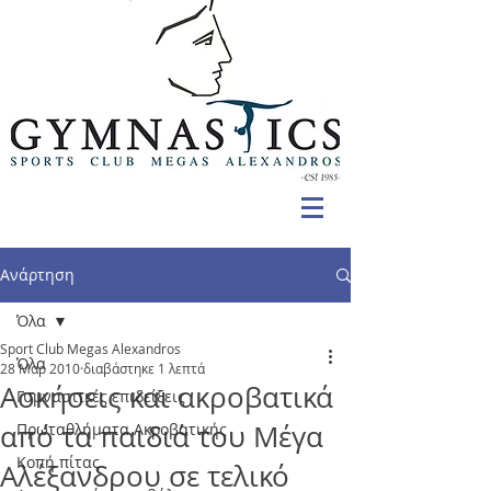
Ανάρτηση
Όλα
Sport Club Megas Alexandros
Όλα
28 Μαρ 2010
διαβάστηκε 1 λεπτά
Ασκήσεις και ακροβατικά
Γυμναστικές επιδείξεις
από τα παιδιά του Μέγα
Πρωταθλήματα Ακροβατικής
Κοπή πίτας
Αλέξανδρου σε τελικό