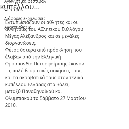
Αγωνιστικά φεστιβάλ
κυπέλλου…
Φεστιβάλ
Διάφορες εκδηλώσεις
Εντυπωσιάζουν οι αθλητές και οι 
Ανακοινώσεις
αθλήτριες του Αθλητικού Συλλόγου 
Μέγας Αλέξανδρος και σε μεγάλες 
διοργανώσεις. 
Φέτος ύστερα από πρόσκληση που 
έλαβαν από την Ελληνική 
Ομοσπονδία Πετοσφαίρισης έκαναν 
τις πολύ θεαματικές ασκήσεις τους 
και τα ακροβατικά τους στον τελικό 
κυπέλλου Ελλάδας στο Βόλεϊ, 
μεταξύ Παναθηναϊκού και 
Ολυμπιακού το Σάββατο 27 Μαρτίου 
2010.