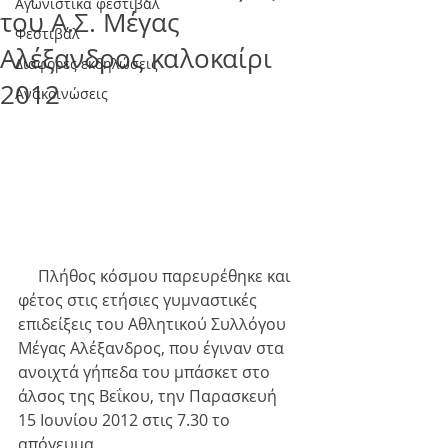
Αγωνιστικά φεστιβάλ
του Α.Σ. Μέγας
Φεστιβάλ
Αλέξανδρος καλοκαίρι
Διάφορες εκδηλώσεις
2012
Ανακοινώσεις
     Πλήθος κόσμου παρευρέθηκε και 
φέτος στις ετήσιες γυμναστικές 
επιδείξεις του Αθλητικού Συλλόγου 
Μέγας Αλέξανδρος, που έγιναν στα 
ανοιχτά γήπεδα του μπάσκετ στο 
άλσος της Βεΐκου, την Παρασκευή 
15 Ιουνίου 2012 στις 7.30 το 
απόγευμα .   