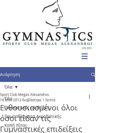
Ανάρτηση
Όλα
Sport Club Megas Alexandros
Όλα
16 Ιουν 2012
διαβάστηκε 1 λεπτά
Ενθουσιασμένοι όλοι
Γυμναστικές επιδείξεις
όσοι είδαν τις
Πρωταθλήματα Ακροβατικής
Κοπή πίτας
Γυμναστικές επιδείξεις