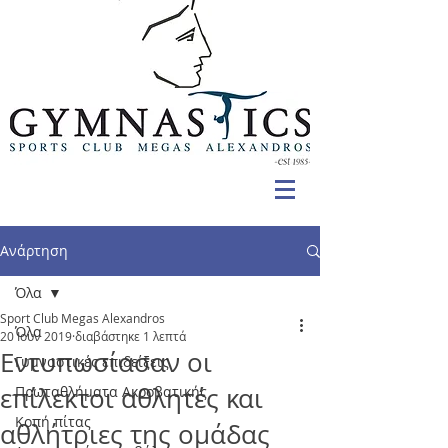
Ανάρτηση
Όλα
Sport Club Megas Alexandros
Όλα
20 Ιουν 2019
διαβάστηκε 1 λεπτά
Εντυπωσίασαν οι
Γυμναστικές επιδείξεις
επίλεκτοι αθλητές και
Πρωταθλήματα Ακροβατικής
Κοπή πίτας
αθλήτριες της ομάδας