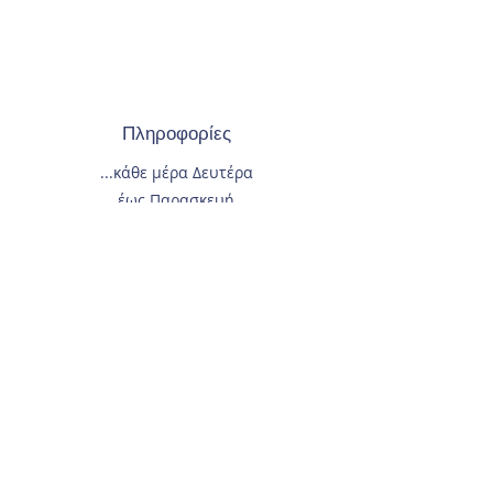
Πληροφορίες
...κάθε μέρα
Δευτέρα
έως Παρασκευή
16:30 έως 21:30
και Σάββατο
10:00 έως 14:00.
Οι Εγγραφές
γίνονται
κάθε μέρα
και όλο το χρόνο.
Τηλέφωνο επικοινωνίας
210-2933674
.
Διεύθυνση
Αγίας Γλυκερίας 18