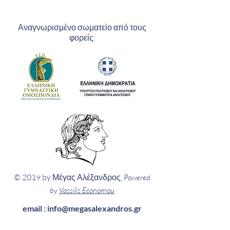
Αναγνωρισμένο σωματείο από τους
φορείς:
© 2019 by Μέγας Αλέξανδρος,
Powered
by
Vassilis Economou
email :
info@megasalexandros.gr