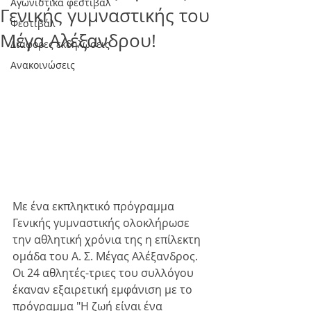
Αγωνιστικά φεστιβάλ
Γενικής γυμναστικής του
Φεστιβάλ
Μέγα Αλέξανδρου!
Διάφορες εκδηλώσεις
Ανακοινώσεις
Με ένα εκπληκτικό πρόγραμμα 
Γενικής γυμναστικής ολοκλήρωσε 
την αθλητική χρόνια της η επίλεκτη 
ομάδα του Α. Σ. Μέγας Αλέξανδρος. 
Οι 24 αθλητές-τριες του συλλόγου 
έκαναν εξαιρετική εμφάνιση με το 
πρόγραμμα "Η ζωή είναι ένα 