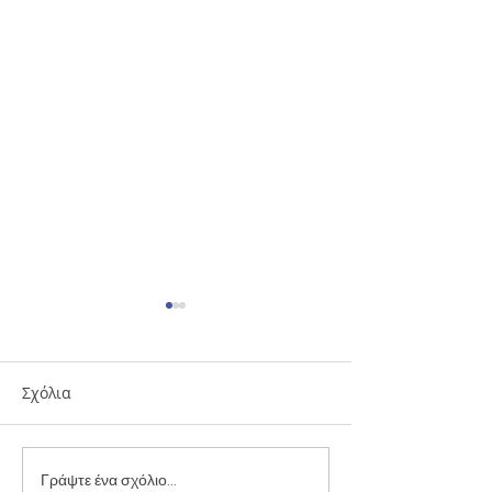
Σχόλια
Γυμναστικές Επιδείξεις
Υπέροχες Γυμνα
Γράψτε ένα σχόλιο...