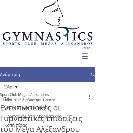
Ανάρτηση
Όλα
Sport Club Megas Alexandros
Όλα
13 Ιουν 2015
διαβάστηκε 1 λεπτά
Εντυπωσιακές οι
Γυμναστικές επιδείξεις
Γυμναστικές επιδείξεις
Πρωταθλήματα Ακροβατικής
Κοπή πίτας
του Μέγα Αλέξανδρου