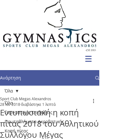
Ανάρτηση
Όλα
Sport Club Megas Alexandros
Όλα
28 Ιαν 2018
διαβάστηκε 1 λεπτά
Εντυπωσιακή η κοπή
Γυμναστικές επιδείξεις
πίτας 2018 του Αθλητικού
Πρωταθλήματα Ακροβατικής
Κοπή πίτας
Συλλόγου Μέγας