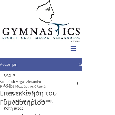
Ανάρτηση
Όλα
Sport Club Megas Alexandros
Όλα
9 Μαΐ 2021
διαβάστηκε 0 λεπτά
Επανεκκίνηση του
Γυμναστικές επιδείξεις
Γυμναστηρίου
Πρωταθλήματα Ακροβατικής
Κοπή πίτας