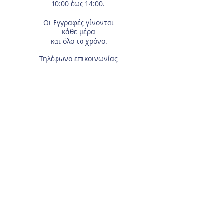
10:00 έως 14:00.
Οι Εγγραφές
γίνονται
κάθε μέρα
και όλο το χρόνο.
Τηλέφωνο επικοινωνίας
210-2933674
.
Διεύθυνση
Αγίας Γλυκερίας 18
Γαλάτσι.
Συμπληρώστε το e-mail σας, αν θέλετε να
λαμβάνετε τα νέα μας μέσω ηλεκτρονικού
ταχυδρομείου.
Για τα μέλη του Συλλόγου, χρειάζεται το
Επώνυμο και Όνομα του αθλητή/τριας.