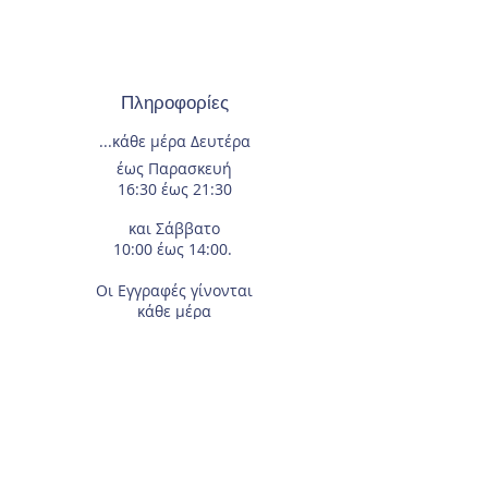
Πληροφορίες
...κάθε μέρα
Δευτέρα
έως Παρασκευή
16:30 έως 21:30
και Σάββατο
10:00 έως 14:00.
Οι Εγγραφές
γίνονται
κάθε μέρα
και όλο το χρόνο.
Τηλέφωνο επικοινωνίας
210-2933674
.
Διεύθυνση
Αγίας Γλυκερίας 18
Γαλάτσι.