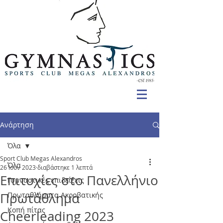
Ανάρτηση
Όλα
Sport Club Megas Alexandros
Όλα
26 Ιουν 2023
διαβάστηκε 1 λεπτά
Επιτυχίες στο Πανελλήνιο
Γυμναστικές επιδείξεις
Πρωτάθλημα
Πρωταθλήματα Ακροβατικής
Κοπή πίτας
Cheerleading 2023