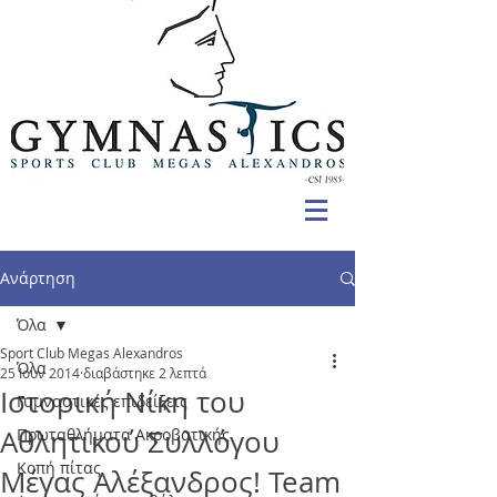
Ανάρτηση
Όλα
Sport Club Megas Alexandros
Όλα
25 Ιουν 2014
διαβάστηκε 2 λεπτά
Ιστορική Νίκη του
Γυμναστικές επιδείξεις
Αθλητικού Συλλόγου
Πρωταθλήματα Ακροβατικής
Κοπή πίτας
Μέγας Αλέξανδρος! Team