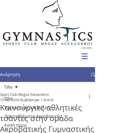
Ανάρτηση
Όλα
Sport Club Megas Alexandros
Όλα
10 Ιαν 2024
διαβάστηκε 1 λεπτά
Καινούργιες αθλητικές
Γυμναστικές επιδείξεις
τσάντες στην ομάδα
Πρωταθλήματα Ακροβατικής
Κοπή πίτας
Ακροβατικής Γυμναστικής