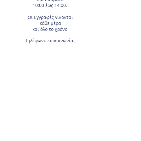
10:00 έως 14:00.
Οι Εγγραφές
γίνονται
κάθε μέρα
και όλο το χρόνο.
Τηλέφωνο επικοινωνίας
210-2933674
.
Διεύθυνση
Αγίας Γλυκερίας 18
Γαλάτσι.
Συμπληρώστε το e-mail σας, αν θέλετε να
λαμβάνετε τα νέα μας μέσω ηλεκτρονικού
ταχυδρομείου.
Για τα μέλη του Συλλόγου, χρειάζεται το
Επώνυμο και Όνομα του αθλητή/τριας.