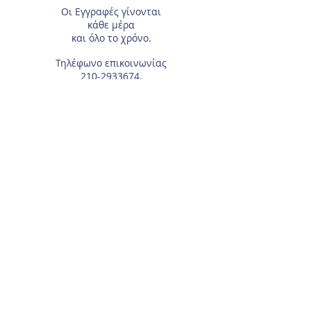
Οι Εγγραφές
γίνονται
κάθε μέρα
και όλο το χρόνο.
Τηλέφωνο επικοινωνίας
210-2933674
.
Διεύθυνση
Αγίας Γλυκερίας 18
Γαλάτσι.
Συμπληρώστε το e-mail σας, αν θέλετε να
λαμβάνετε τα νέα μας μέσω ηλεκτρονικού
ταχυδρομείου.
Για τα μέλη του Συλλόγου, χρειάζεται το
Επώνυμο και Όνομα του αθλητή/τριας.