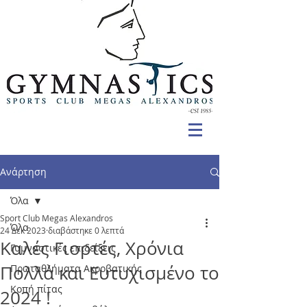
Ανάρτηση
Όλα
Sport Club Megas Alexandros
Όλα
24 Δεκ 2023
διαβάστηκε 0 λεπτά
Καλές Γιορτές, Χρόνια
Γυμναστικές επιδείξεις
Πολλά και Ευτυχισμένο το
Πρωταθλήματα Ακροβατικής
Κοπή πίτας
2024 !