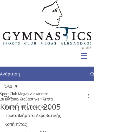
Ανάρτηση
Όλα
Sport Club Megas Alexandros
Όλα
28 Ιαν 2005
διαβάστηκε 1 λεπτά
Κοπή πίτας 2005
Γυμναστικές επιδείξεις
Πρωταθλήματα Ακροβατικής
Κοπή πίτας