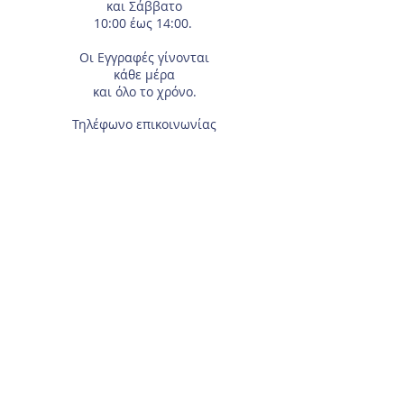
και Σάββατο
10:00 έως 14:00.
Οι Εγγραφές
γίνονται
κάθε μέρα
και όλο το χρόνο.
Τηλέφωνο επικοινωνίας
210-2933674
.
Διεύθυνση
Αγίας Γλυκερίας 18
Γαλάτσι.
Συμπληρώστε το e-mail σας, αν θέλετε να
λαμβάνετε τα νέα μας μέσω ηλεκτρονικού
ταχυδρομείου.
Για τα μέλη του Συλλόγου, χρειάζεται το
Επώνυμο και Όνομα του αθλητή/τριας.