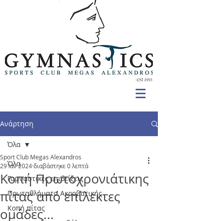
Ανάρτηση
Όλα
Sport Club Megas Alexandros
Όλα
29 Ιαν 2024
διαβάστηκε 0 λεπτά
Κοπή Πρωτοχρονιάτικης
Γυμναστικές επιδείξεις
πίτας από επίλεκτες
Πρωταθλήματα Ακροβατικής
Κοπή πίτας
ομάδες...