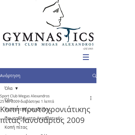
Ανάρτηση
Όλα
Sport Club Megas Alexandros
Όλα
25 Ιαν 2009
διαβάστηκε 1 λεπτά
Κοπή πρωτοχρονιάτικης
Γυμναστικές επιδείξεις
πίτας-Ιανουάριος 2009
Πρωταθλήματα Ακροβατικής
Κοπή πίτας