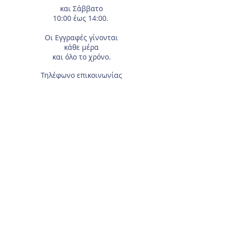
και Σάββατο
10:00 έως 14:00.
Οι Εγγραφές
γίνονται
κάθε μέρα
και όλο το χρόνο.
Τηλέφωνο επικοινωνίας
210-2933674
.
Διεύθυνση
Αγίας Γλυκερίας 18
Γαλάτσι.
Συμπληρώστε το e-mail σας, αν θέλετε να
λαμβάνετε τα νέα μας μέσω ηλεκτρονικού
ταχυδρομείου.
Για τα μέλη του Συλλόγου, χρειάζεται το
Επώνυμο και Όνομα του αθλητή/τριας.