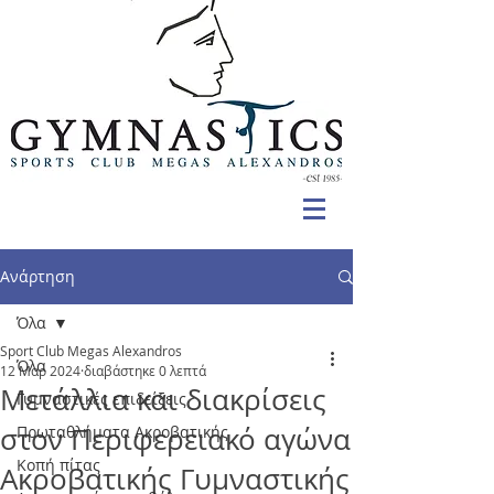
Ανάρτηση
Όλα
Sport Club Megas Alexandros
Όλα
12 Μαρ 2024
διαβάστηκε 0 λεπτά
Μετάλλια και διακρίσεις
Γυμναστικές επιδείξεις
στον Περιφερειακό αγώνα
Πρωταθλήματα Ακροβατικής
Κοπή πίτας
Ακροβατικής Γυμναστικής