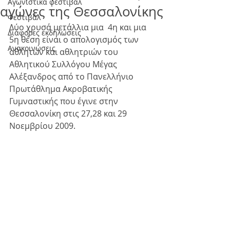
Αγωνιστικά φεστιβάλ
αγώνες της Θεσσαλονίκης
Φεστιβάλ
Δύο χρυσά μετάλλια μια  4η και μια 
Διάφορες εκδηλώσεις
5η θέση είναι ο απολογισμός των 
Ανακοινώσεις
αθλητών και αθλητριών του 
Αθλητικού Συλλόγου Μέγας 
Αλέξανδρος από το Πανελλήνιο 
Πρωτάθλημα Ακροβατικής 
Γυμναστικής που έγινε στην 
Θεσσαλονίκη στις 27,28 και 29 
Νοεμβρίου 2009.  