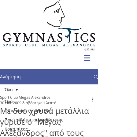
Ανάρτηση
Όλα
Sport Club Megas Alexandros
Όλα
30 Νοε 2009
διαβάστηκε 1 λεπτά
Με δυο χρυσά μετάλλια
Γυμναστικές επιδείξεις
γύρισε ο "Μέγας
Πρωταθλήματα Ακροβατικής
Κοπή πίτας
Αλέξανδρος" από τους