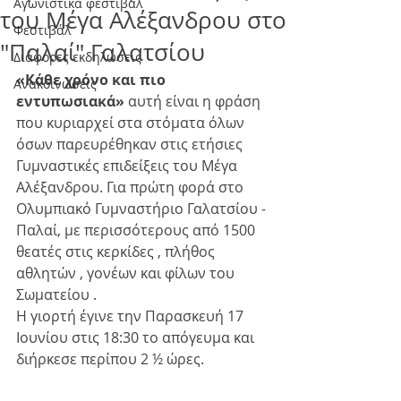
Αγωνιστικά φεστιβάλ
του Μέγα Αλέξανδρου στο
Φεστιβάλ
"Παλαί" Γαλατσίου
Διάφορες εκδηλώσεις
«Κάθε χρόνο και πιο 
Ανακοινώσεις
εντυπωσιακά» 
αυτή είναι η φράση 
που κυριαρχεί στα στόματα όλων 
όσων παρευρέθηκαν στις ετήσιες 
Γυμναστικές επιδείξεις του Μέγα 
Αλέξανδρου. Για πρώτη φορά στο 
Ολυμπιακό Γυμναστήριο Γαλατσίου - 
Παλαί, με περισσότερους από 1500 
θεατές στις κερκίδες , πλήθος 
αθλητών , γονέων και φίλων του 
Σωματείου . 
Η γιορτή έγινε την Παρασκευή 17 
Ιουνίου στις 18:30 το απόγευμα και 
διήρκεσε περίπου 2 ½ ώρες.