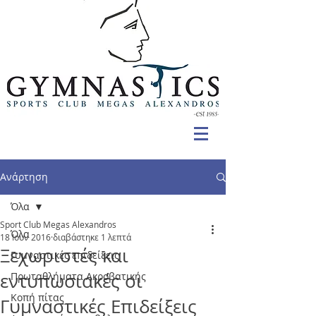
Ανάρτηση
Όλα
Sport Club Megas Alexandros
Όλα
18 Ιουν 2016
διαβάστηκε 1 λεπτά
Ξεχωριστές και
Γυμναστικές επιδείξεις
εντυπωσιακές οι
Πρωταθλήματα Ακροβατικής
Κοπή πίτας
Γυμναστικές Επιδείξεις