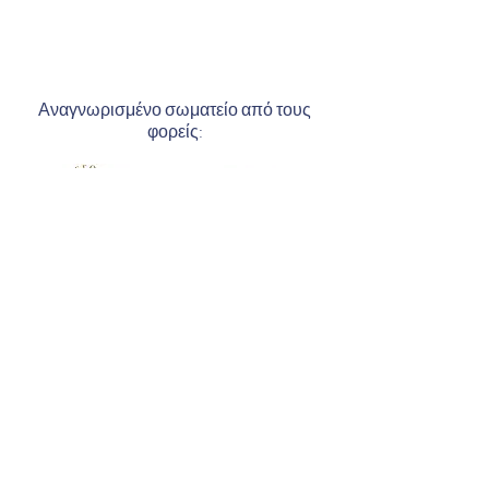
Αναγνωρισμένο σωματείο από τους
φορείς:
© 2019 by Μέγας Αλέξανδρος,
Powered
by
Vassilis Economou