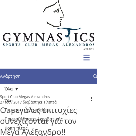
Ανάρτηση
Όλα
Sport Club Megas Alexandros
Όλα
27 Ιουν 2017
διαβάστηκε 1 λεπτά
Οι μεγάλες επιτυχίες
Γυμναστικές επιδείξεις
συνεχίζονται για τον
Πρωταθλήματα Ακροβατικής
Κοπή πίτας
Μέγα Αλέξανδρο!!