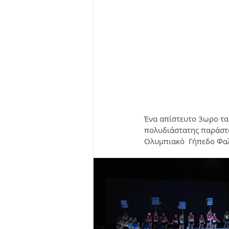
Ένα απίστευτο 3ωρο ταξ
πολυδιάστατης παράστα
Ολυμπιακό  Γήπεδο Φα