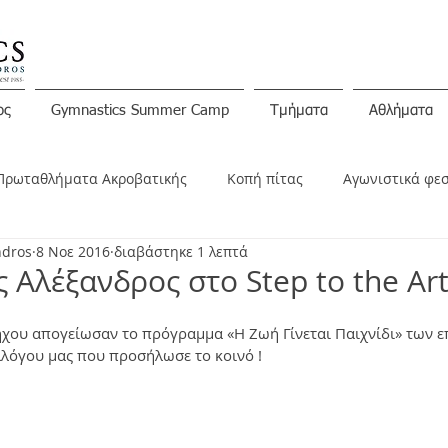
ος
Gymnastics Summer Camp
Τμήματα
Αθλήματα
Πρωταθλήματα Ακροβατικής
Κοπή πίτας
Αγωνιστικά φε
ndros
8 Νοε 2016
διαβάστηκε 1 λεπτά
ινώσεις
ς Αλέξανδρος στο Step to the Art!
ήχου απογείωσαν το πρόγραμμα «Η Ζωή Γίνεται Παιχνίδι» των ε
λόγου μας που προσήλωσε το κοινό !