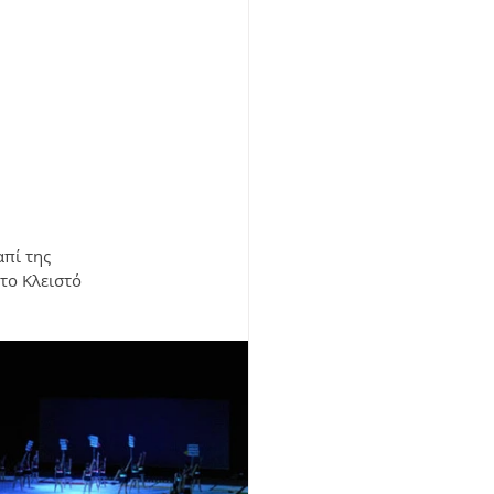
πί της 
το Κλειστό 