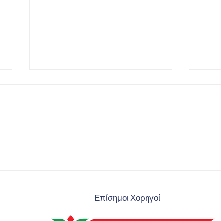
Ο Μέγας Αλέξανδρος στην
Εντυ
16η Γυμναστράδα στην
αθλη
Αυστρία Ιούλιος 2019
ομάδ
Επίσημοι Χορηγοί
γυμν
Αλέξ