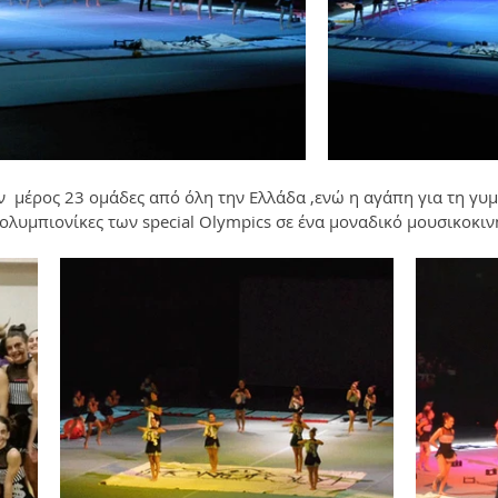
  μέρος 23 ομάδες από όλη την Ελλάδα ,ενώ η αγάπη για τη γυμ
ολυμπιονίκες των special Olympics σε ένα μοναδικό μουσικοκι