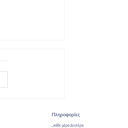
πωσίασαν οι επίλεκτοι
τές και αθλήτριες της
ας Γενικής
Πληροφορίες
αστικής του Μέγα
ανδρου!
...κάθε μέρα
Δευτέρα