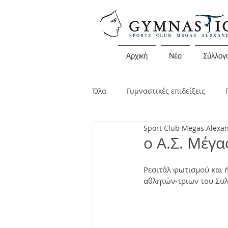
Αρχική
Νέα
Σύλλογ
Όλα
Γυμναστικές επιδείξεις
Sport Club Megas Alexa
Διάφορες εκδηλώσεις
Ανακο
ο Α.Σ. Mέγα
Ρεσιτάλ φωτισμού και 
αθλητών-τριων του Συλ