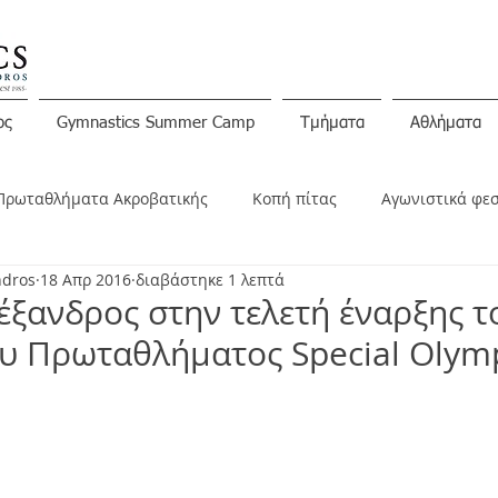
ος
Gymnastics Summer Camp
Τμήματα
Αθλήματα
Πρωταθλήματα Ακροβατικής
Κοπή πίτας
Αγωνιστικά φε
ndros
18 Απρ 2016
διαβάστηκε 1 λεπτά
ινώσεις
έξανδρος στην τελετή έναρξης τ
υ Πρωταθλήματος Special Olymp