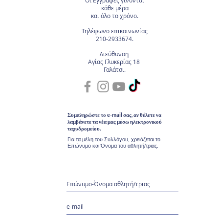
Οι Εγγραφές
γίνονται
κάθε μέρα
και όλο το χρόνο.
Τηλέφωνο επικοινωνίας
210-2933674.
Διεύθυνση
Αγίας Γλυκερίας 18
Γαλάτσι.
Συμπληρώστε το e-mail σας, αν θέλετε να
λαμβάνετε τα νέα μας μέσω ηλεκτρονικού
ταχυδρομείου.
Για τα μέλη του Συλλόγου, χρειάζεται το
Επώνυμο και Όνομα του αθλητή/τριας.