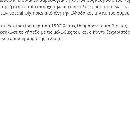
NESCO κ. Μαριάννα Βαρδινογιάννη και πλήθος κόσμου όπου πα
γιορτή στην οποία υπήρχε τηλεοπτική κάλυψη από το mega chan
των Special Olympics από όλη την Ελλάδα και την Κύπρο συμμετ
του Λουτρακίου περίπου 1500 θεατές θαύμασαν τα παιδιά μας .
σήκωσε το γήπεδο με τις μελωδίες του και ο πάντα ξεχωριστός
λο το πρόγραμμα της τελετής.