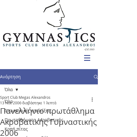
Ανάρτηση
Όλα
Sport Club Megas Alexandros
Όλα
13 Νοε 2006
διαβάστηκε 1 λεπτά
Πανελλήνιο πρωτάθλημα
Γυμναστικές επιδείξεις
Ακροβατικής Γυμναστικής
Πρωταθλήματα Ακροβατικής
Κοπή πίτας
2006