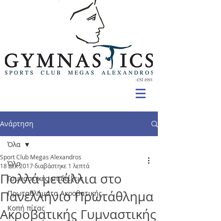
Ανάρτηση
Όλα
Sport Club Megas Alexandros
Όλα
18 Δεκ 2017
διαβάστηκε 1 λεπτά
Πολλά μετάλλια στο
Γυμναστικές επιδείξεις
Πανελλήνιο Πρωτάθλημα
Πρωταθλήματα Ακροβατικής
Κοπή πίτας
Ακροβατικής Γυμναστικής