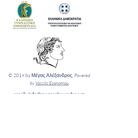
© 2019 by Μέγας Αλέξανδρος,
Powered
by
Vassilis Economou
email :
info@megasalexandros.gr