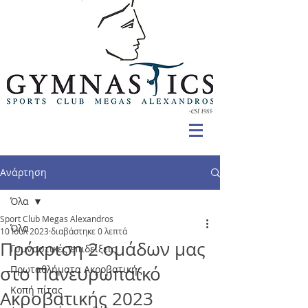
Ανάρτηση
Όλα
Sport Club Megas Alexandros
Όλα
10 Ιουλ 2023
διαβάστηκε 0 λεπτά
Πρόκριση 2 ομάδων μας
Γυμναστικές επιδείξεις
στο Πανευρωπαϊκό
Πρωταθλήματα Ακροβατικής
Κοπή πίτας
Ακροβατικής 2023