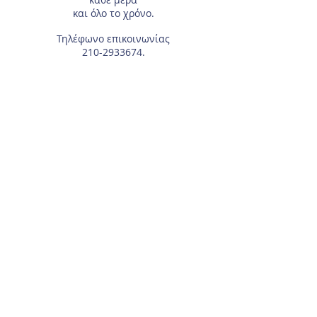
και όλο το χρόνο.
Τηλέφωνο επικοινωνίας
210-2933674
.
Διεύθυνση
Αγίας Γλυκερίας 18
Γαλάτσι.
Συμπληρώστε το e-mail σας, αν θέλετε να
λαμβάνετε τα νέα μας μέσω ηλεκτρονικού
ταχυδρομείου.
Για τα μέλη του Συλλόγου, χρειάζεται το
Επώνυμο και Όνομα του αθλητή/τριας.