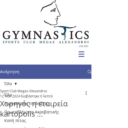
Ανάρτηση
Όλα
Sport Club Megas Alexandros
Όλα
12 Νοε 2024
διαβάστηκε 0 λεπτά
Χορηγός η εταιρεία
Γυμναστικές επιδείξεις
kartopolis ...
Πρωταθλήματα Ακροβατικής
Κοπή πίτας