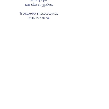
και όλο το χρόνο.
Τηλέφωνο επικοινωνίας
210-2933674
.
Διεύθυνση
Αγίας Γλυκερίας 18
Γαλάτσι.
Συμπληρώστε το e-mail σας, αν θέλετε να
λαμβάνετε τα νέα μας μέσω ηλεκτρονικού
ταχυδρομείου.
Για τα μέλη του Συλλόγου, χρειάζεται το
Επώνυμο και Όνομα του αθλητή/τριας.