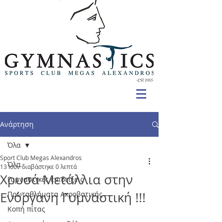
Ανάρτηση
Όλα
Sport Club Megas Alexandros
Όλα
13 Ιουν
διαβάστηκε 0 λεπτά
Χρυσά Μετάλλια στην
Γυμναστικές επιδείξεις
Ενόργανη Γυμναστική !!!
Πρωταθλήματα Ακροβατικής
Κοπή πίτας