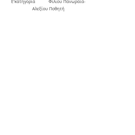
Ε'κατηγορία           Φίλιου Πανωραία-
Αλεξίου Ποθητή