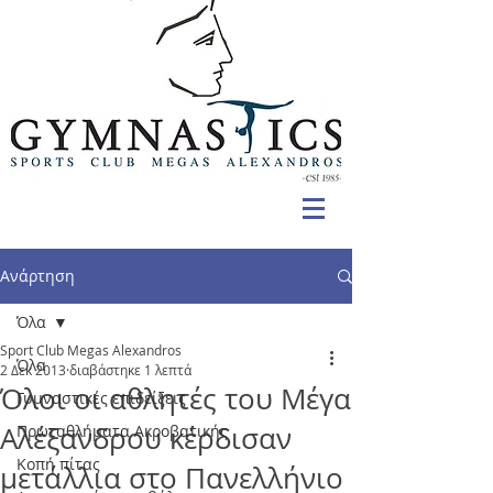
Ανάρτηση
Όλα
Sport Club Megas Alexandros
Όλα
2 Δεκ 2013
διαβάστηκε 1 λεπτά
Όλοι οι αθλητές του Μέγα
Γυμναστικές επιδείξεις
Αλέξανδρου κέρδισαν
Πρωταθλήματα Ακροβατικής
Κοπή πίτας
μετάλλια στο Πανελλήνιο