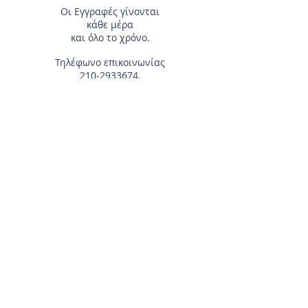
Οι Εγγραφές
γίνονται
κάθε μέρα
και όλο το χρόνο.
Τηλέφωνο επικοινωνίας
210-2933674
.
Διεύθυνση
Αγίας Γλυκερίας 18
Γαλάτσι.
Συμπληρώστε το e-mail σας, αν θέλετε να
λαμβάνετε τα νέα μας μέσω ηλεκτρονικού
ταχυδρομείου.
Για τα μέλη του Συλλόγου, χρειάζεται το
Επώνυμο και Όνομα του αθλητή/τριας.