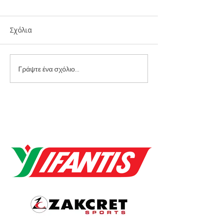
Σχόλια
2 Ασημένια Μετάλλια
Χρυσά Μετάλλι
Γράψτε ένα σχόλιο...
στο cheerleading !
Ενόργανη Γυμνασ