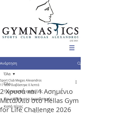
Ανάρτηση
Όλα
Sport Club Megas Alexandros
Όλα
17 Ιουν
διαβάστηκε 0 λεπτά
2 Χρυσά και 1 Ασημένιο
Γυμναστικές επιδείξεις
Μετάλλιο στο Hellas Gym
Πρωταθλήματα Ακροβατικής
Κοπή πίτας
for Life Challenge 2026