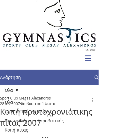
Ανάρτηση
Όλα
Sport Club Megas Alexandros
Όλα
28 Ιαν 2007
διαβάστηκε 1 λεπτά
Kοπή πρωτοχρονιάτικης
Γυμναστικές επιδείξεις
πίτας 2007
Πρωταθλήματα Ακροβατικής
Κοπή πίτας