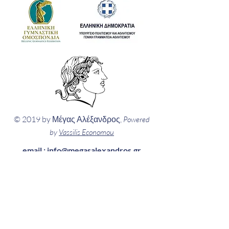
© 2019 by Μέγας Αλέξανδρος,
Powered
by
Vassilis Economou
email :
info@megasalexandros.gr