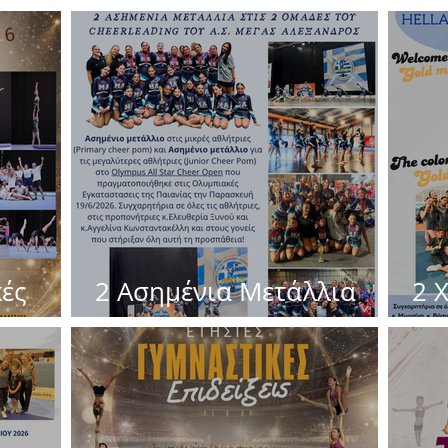
κές
2 Ασημένια Μετάλλια
2 
41
στο cheerleading !
Με
Gy
20