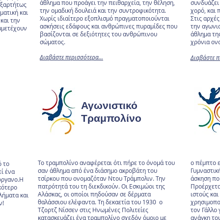
άθλημα που προάγει την πειθαρχεία, την θέληση,
συνδυάζει 
εξαρτήτως
την ομαδική δουλειά και την συντροφικότητα.
χορό, και 
ματική και
Χωρίς ιδιαίτερο εξοπλισμό πραγματοποιούνται
Στις αρχές
και την
ασκήσεις εδάφους και ανθρώπινες πυραμίδες που
την αγωνισ
μμετέχουν
βασίζονται σε δεξιότητες του ανθρώπινου
άθλημα τη
σώματος.
χρόνια ον
Διαβάστε περισσότερα...
Διαβάστε π
Αγωνιστικό
Τραμπολίνο
Το τραμπολίνο αναφέρεται ότι πήρε το όνομά του
ο πέμπτο 
ό το
σαν άθλημα από ένα διάσημο ακροβάτη του
Γυμναστική
εί ένα
τσίρκου που ονομαζόταν Ντου Τράμπολιν. Την
άσκηση που
όργανο.Η
πατρότητά του τη διεκδικούν. Οι Εσκιμώοι της
Προέρχετα
κότερο
Αλάσκας, οι οποίοι πηδούσαν σε δέρματα
ιστούς και
λήματα και
θαλάσσιου ελέφαντα. Τη δεκαετία του 1930 ο
χρησιμοπο
ν!
Τζορτζ Νίσσεν στις Ηνωμένες Πολιτείες
τον Γάλλο 
κατασκευάζει ένα τραμπολίνο σχεδόν όμοιο με
ανάγκη το