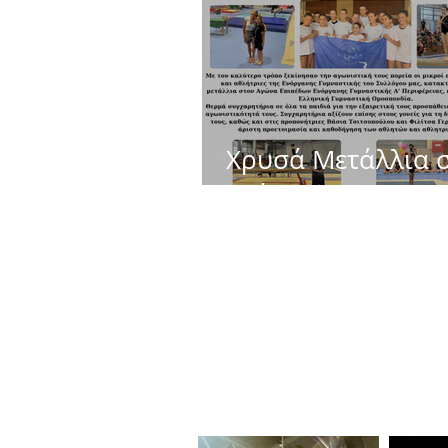
Χρυσά Μετάλλια 
Ενόργανη Γυμναστι