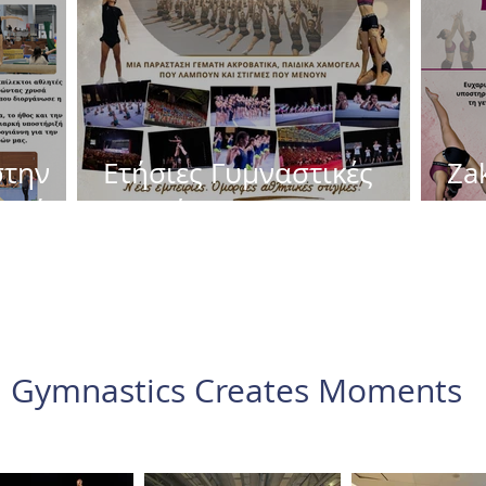
στην
Ετήσιες Γυμναστικές
Zak
κή !!!
Επιδείξεις 2026 !!!
fly 
Gymnastics Creates Moments