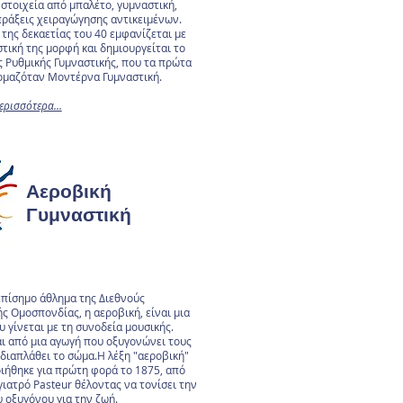
στοιχεία από μπαλέτο, γυμναστική,
πράξεις χειραγώγησης αντικειμένων.
 της δεκαετίας του 40 εμφανίζεται με
τική της μορφή και δημιουργείται το
ς Ρυθμικής Γυμναστικής, που τα πρώτα
ομαζόταν Μοντέρνα Γυμναστική.
ερισσότερα...
Αεροβική
Γυμναστική
επίσημο άθλημα της Διεθνούς
ς Ομοσπονδίας, η αεροβική, είναι μια
 γίνεται με τη συνοδεία μουσικής.
ι από μια αγωγή που οξυγονώνει τους
 διαπλάθει το σώμα.Η λέξη "αεροβική"
ιήθηκε για πρώτη φορά το 1875, από
γιατρό Pasteur θέλοντας να τονίσει την
υ οξυγόνου για την ζωή.