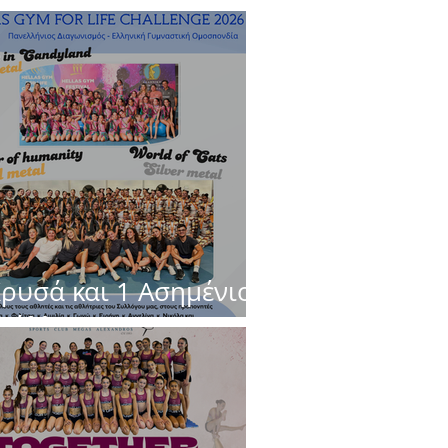
Χρυσά και 1 Ασημένιο
τάλλιο στο Hellas
m for Life Challenge
26