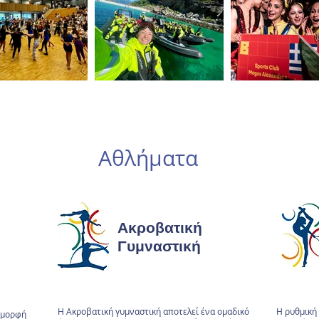
Αθλήματα
Ακροβατική
Γυμναστική
Η Ακροβατική γυμναστική αποτελεί ένα ομαδικό
Η ρυθμική 
α μορφή