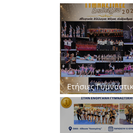
Ετήσιες Γυμναστι
Επιδείξεις 2026 ! 
Χρόνια Μαζί !