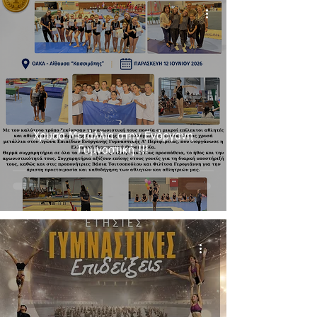
Χρυσά Μετάλλια στην Ενόργανη
Γυμναστική !!!