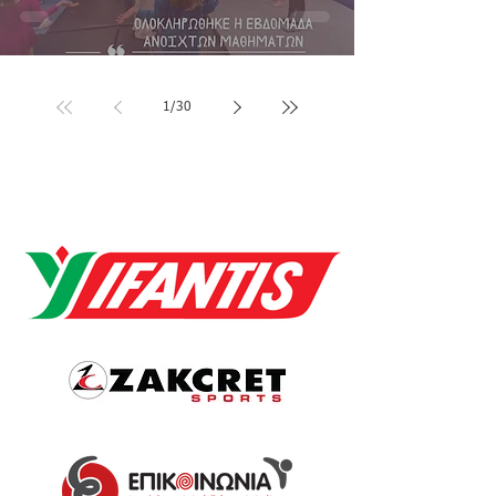
1
/
30