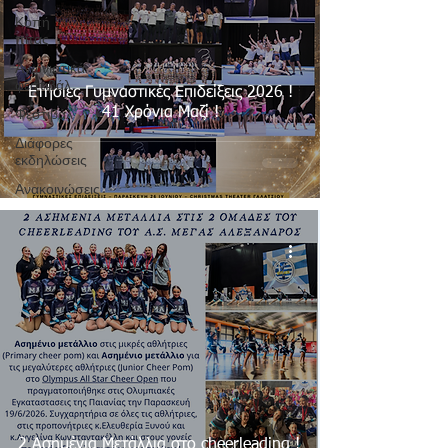
Κοπή
πίτας
Αγωνιστικά
φεστιβάλ
Ετήσιες Γυμναστικές Επιδείξεις 2026 !
Φεστιβάλ
41 Χρόνια Μαζί !
Διάφορες
εκδηλώσεις
Ανακοινώσεις
2 Ασημένια Μετάλλια στο cheerleading !