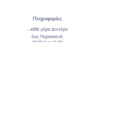
Πληροφορίες
...κάθε μέρα
Δευτέρα
έως Παρασκευή
16:30 έως 21:30
και Σάββατο
10:00 έως 14:00.
Οι Εγγραφές
γίνονται
κάθε μέρα
και όλο το χρόνο.
Τηλέφωνο επικοινωνίας
210-2933674
.
Διεύθυνση
Αγίας Γλυκερίας 18
Γαλάτσι.