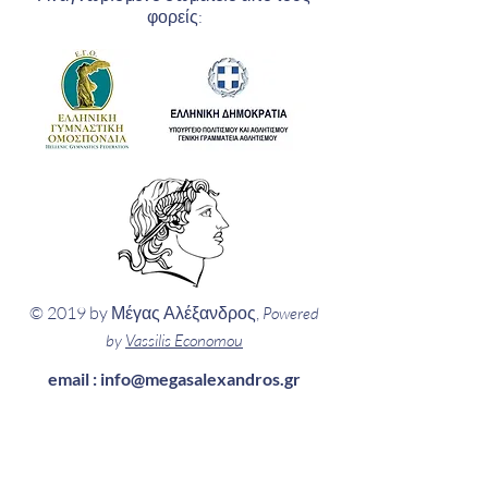
φορείς:
© 2019 by Μέγας Αλέξανδρος,
Powered
by
Vassilis Economou
email :
info@megasalexandros.gr