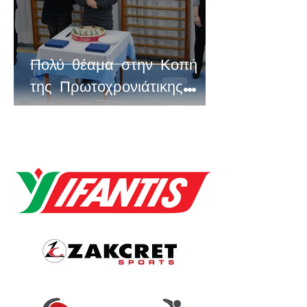
Πολύ θέαμα στην Κοπή
της Πρωτοχρονιάτικης
Πίτας του Μέγα
Αλέξανδρου