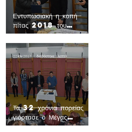
Εντυπωσιακή η κοπή
πίτας 2018 του
Αθλητικού Συλλόγου Μέγας
Αλέξανδρος - Γαλατσίου
22 Ιαν 2017
διαβάστηκε 1 λεπτά
Τα 32 χρόνια πορείας
γιόρτασε ο Μέγας
Αλέξανδρος στην κοπή της