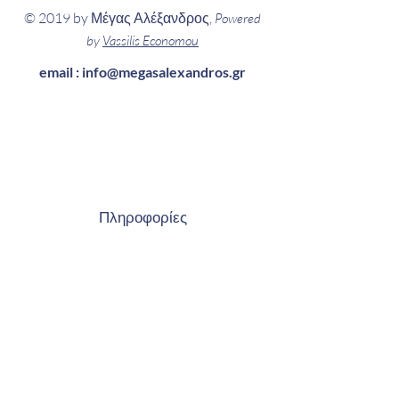
© 2019 by Μέγας Αλέξανδρος,
Powered
by
Vassilis Economou
email :
info@megasalexandros.gr
Πληροφορίες
...κάθε μέρα
Δευτέρα
έως Παρασκευή
16:30 έως 21:30
και Σάββατο
10:00 έως 14:00.
Οι Εγγραφές
γίνονται
κάθε μέρα