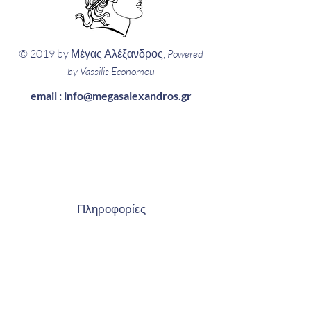
© 2019 by Μέγας Αλέξανδρος,
Powered
by
Vassilis Economou
email :
info@megasalexandros.gr
Πληροφορίες
...κάθε μέρα
Δευτέρα
έως Παρασκευή
16:30 έως 21:30
και Σάββατο
10:00 έως 14:00.