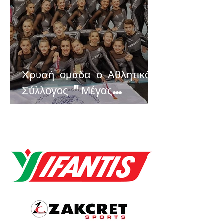
Χρυσή ομάδα ο Αθλητικός
Σύλλογος "Μέγας
Αλέξανδρος"