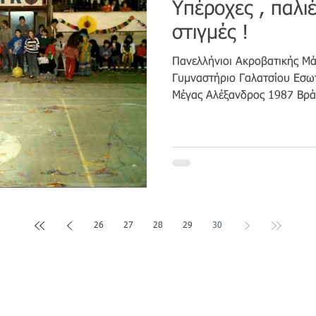
Υπέροχες , παλιέ
στιγμές !
Πανελλήνιοι Ακροβατικής Μά
Γυμναστήριο Γαλατσίου Εσωτ
Μέγας Αλέξανδρος 1987 Βρά
26
27
28
29
30