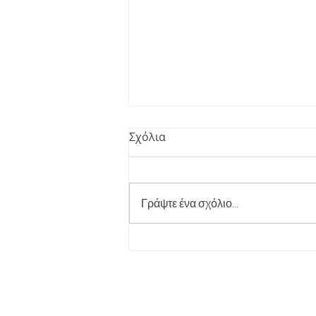
Σχόλια
Γράψτε ένα σχόλιο...
Ετήσιες Γυμναστικές
Επιδείξεις 2026 ! 41 Χρόνια
Μαζί !