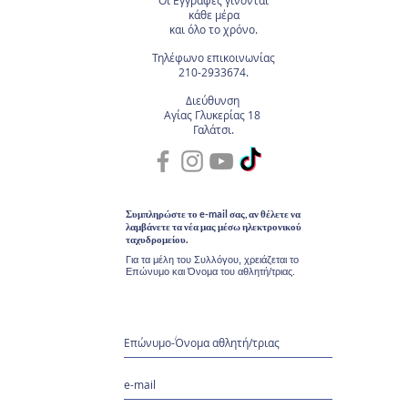
Οι Εγγραφές
γίνονται
κάθε μέρα
και όλο το χρόνο.
Τηλέφωνο επικοινωνίας
210-2933674.
Διεύθυνση
Αγίας Γλυκερίας 18
Γαλάτσι.
Συμπληρώστε το e-mail σας, αν θέλετε να
λαμβάνετε τα νέα μας μέσω ηλεκτρονικού
ταχυδρομείου.
Για τα μέλη του Συλλόγου, χρειάζεται το
Επώνυμο και Όνομα του αθλητή/τριας.