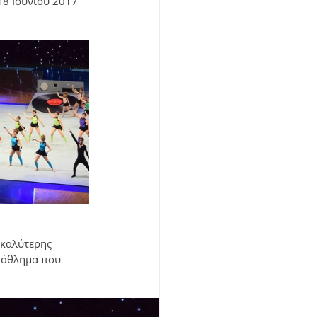
8 Ιουνίου 2017  
 καλύτερης 
 άθλημα που 