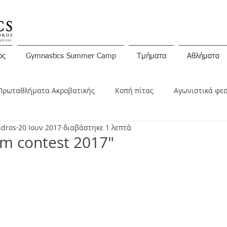
ος
Gymnastics Summer Camp
Τμήματα
Αθλήματα
Πρωταθλήματα Ακροβατικής
Κοπή πίτας
Αγωνιστικά φε
ndros
20 Ιουν 2017
διαβάστηκε 1 λεπτά
ινώσεις
ym contest 2017"