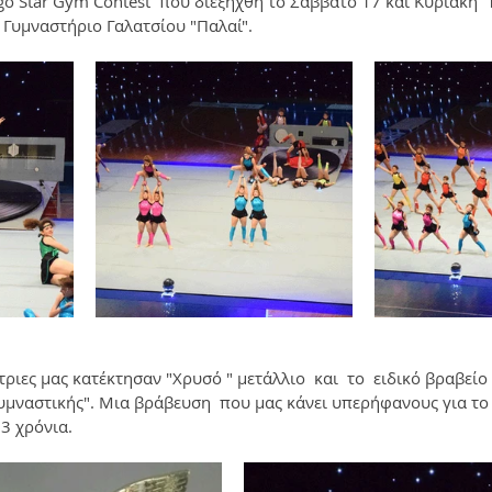
o Star Gym Contest  που διεξήχθη το Σάββατο 17 και Κυριακή  1
 Γυμναστήριο Γαλατσίου "Παλαί". 
τριες μας κατέκτησαν "Χρυσό " μετάλλιο  και  το  ειδικό βραβείο
υμναστικής". Μια βράβευση  που μας κάνει υπερήφανους για το
3 χρόνια.