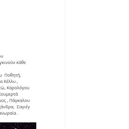
ου
γκινούν κάθε 
υ  Ποθητή, 
α Κέλλυ , 
τώ, Καρολόγου 
Κουμερτά 
ος , Πάγκαλου 
άνδρα,  Σαγιέγ 
ανωραία . 