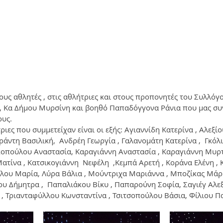
υς αθλητές , στις αθλήτριες και στους προπονητές του Συλλόγ
, Κα Δήμου Μυρσίνη και βοηθό Παπαδόγγονα Ράνια που μας συ
ους. 
ριες που συμμετείχαν είναι οι εξής: Αγιαννίδη Κατερίνα , Αλεξίο
άντη Βασιλική,  Ανδρέη Γεωργία , Γαλανομάτη Κατερίνα ,  Γκόλι
κοπούλου Αναστασία, Καραγιάννη Αναστασία , Καραγιάννη Μυρ
ατίνα , Κατσικογιάννη  Νεφέλη  ,Κεμπά Αρετή , Κοράνα Ελένη , 
ου Μαρία, Λύρα Βάλια , Μούντριχα Μαριάννα , Μποζίκας Μάρι
υ Δήμητρα ,  Παπαλιάκου Βίκυ , Παπαρούνη Σοφία, Σαγιέγ Αλεξ
 , Τριανταφύλλου Κωνσταντίνα , Τσιτσοπούλου Βάσια, Φίλιου Π