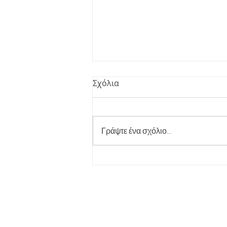
Σχόλια
Γράψτε ένα σχόλιο...
Ετήσιες Γυμναστικές
Επιδείξεις 2026 ! 41 Χρόνια
Μαζί !