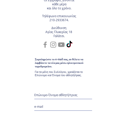
Οι Εγγραφές
γίνονται
κάθε μέρα
και όλο το χρόνο.
Τηλέφωνο επικοινωνίας
210-2933674.
Διεύθυνση
Αγίας Γλυκερίας 18
Γαλάτσι.
Συμπληρώστε το e-mail σας, αν θέλετε να
λαμβάνετε τα νέα μας μέσω ηλεκτρονικού
ταχυδρομείου.
Για τα μέλη του Συλλόγου, χρειάζεται το
Επώνυμο και Όνομα του αθλητή/τριας.