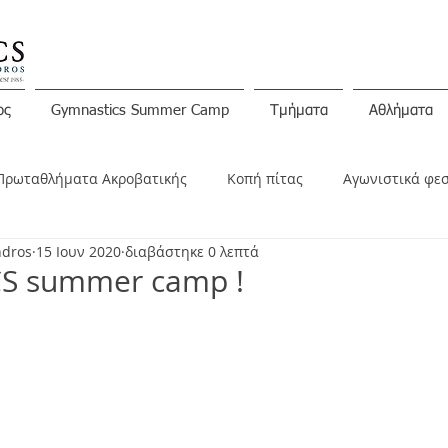
ος
Gymnastics Summer Camp
Τμήματα
Αθλήματα
Πρωταθλήματα Ακροβατικής
Κοπή πίτας
Αγωνιστικά φε
ndros
15 Ιουν 2020
διαβάστηκε 0 λεπτά
ινώσεις
S summer camp !