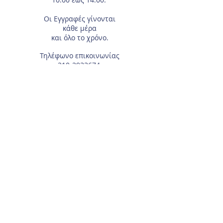
Οι Εγγραφές
γίνονται
κάθε μέρα
και όλο το χρόνο.
Τηλέφωνο επικοινωνίας
210-2933674
.
Διεύθυνση
Αγίας Γλυκερίας 18
Γαλάτσι.
Συμπληρώστε το e-mail σας, αν θέλετε να
λαμβάνετε τα νέα μας μέσω ηλεκτρονικού
ταχυδρομείου.
Για τα μέλη του Συλλόγου, χρειάζεται το
Επώνυμο και Όνομα του αθλητή/τριας.