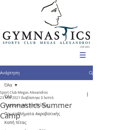
Ανάρτηση
Όλα
Sport Club Megas Alexandros
Όλα
23 Μαΐ 2021
διαβάστηκε 0 λεπτά
Gymnastics Summer
Γυμναστικές επιδείξεις
Camp
Πρωταθλήματα Ακροβατικής
Κοπή πίτας