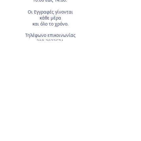
Οι Εγγραφές
γίνονται
κάθε μέρα
και όλο το χρόνο.
Τηλέφωνο επικοινωνίας
210-2933674
.
Διεύθυνση
Αγίας Γλυκερίας 18
Γαλάτσι.
Συμπληρώστε το e-mail σας, αν θέλετε να
λαμβάνετε τα νέα μας μέσω ηλεκτρονικού
ταχυδρομείου.
Για τα μέλη του Συλλόγου, χρειάζεται το
Επώνυμο και Όνομα του αθλητή/τριας.