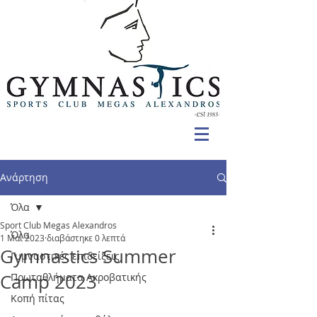
Ανάρτηση
Όλα
Sport Club Megas Alexandros
Όλα
1 Μαΐ 2023
διαβάστηκε 0 λεπτά
Gymnastics Summer
Γυμναστικές επιδείξεις
Camp 2023
Πρωταθλήματα Ακροβατικής
Κοπή πίτας