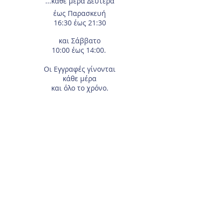
...κάθε μέρα
Δευτέρα
έως Παρασκευή
16:30 έως 21:30
και Σάββατο
10:00 έως 14:00.
Οι Εγγραφές
γίνονται
κάθε μέρα
και όλο το χρόνο.
Τηλέφωνο επικοινωνίας
210-2933674
.
Διεύθυνση
Αγίας Γλυκερίας 18
Γαλάτσι.
Συμπληρώστε το e-mail σας, αν θέλετε να
λαμβάνετε τα νέα μας μέσω ηλεκτρονικού