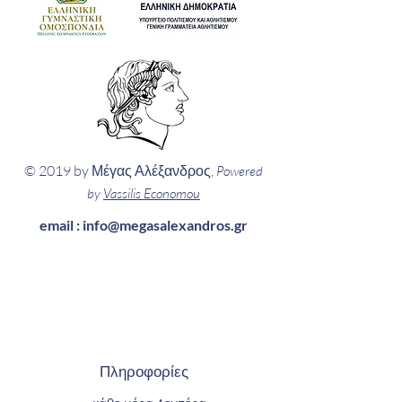
© 2019 by Μέγας Αλέξανδρος,
Powered
by
Vassilis Economou
email :
info@megasalexandros.gr
Πληροφορίες