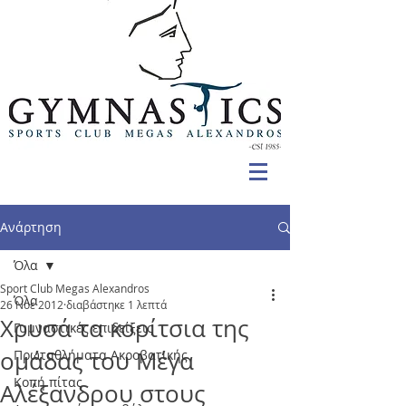
Ανάρτηση
Όλα
Sport Club Megas Alexandros
Όλα
26 Νοε 2012
διαβάστηκε 1 λεπτά
Χρυσά τα κορίτσια της
Γυμναστικές επιδείξεις
ομάδας του Μέγα
Πρωταθλήματα Ακροβατικής
Κοπή πίτας
Αλέξανδρου στους